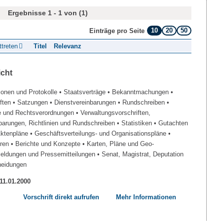
Ergebnisse 1 - 1 von (1)
10
20
50
Einträge pro Seite
ttreten
Titel
Relevanz
icht
ionen und Protokolle
• Staatsverträge
• Bekanntmachungen
•
iften
• Satzungen
• Dienstvereinbarungen
• Rundschreiben
•
e und Rechtsverordnungen
• Verwaltungsvorschriften,
barungen, Richtlinien und Rundschreiben
• Statistiken
• Gutachten
Aktenpläne
• Geschäftsverteilungs- und Organisationspläne
•
üren
• Berichte und Konzepte
• Karten, Pläne und Geo-
Meldungen und Pressemitteilungen
• Senat, Magistrat, Deputation
heidungen
 11.01.2000
Vorschrift direkt aufrufen
Mehr Informationen