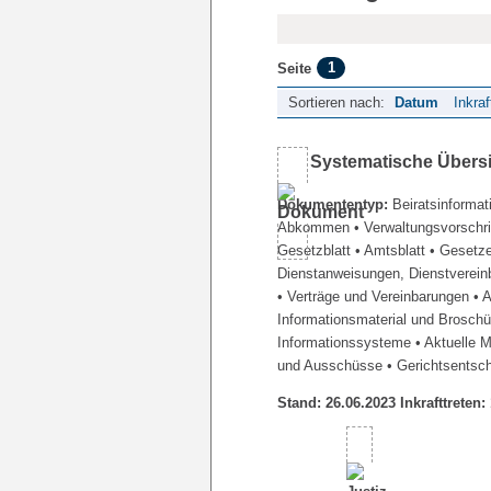
1
Seite
Sortieren nach:
Datum
Inkraf
Systematische Übers
Dokumententyp:
Beiratsinformat
Abkommen
• Verwaltungsvorschr
Gesetzblatt
• Amtsblatt
• Gesetz
Dienstanweisungen, Dienstverein
• Verträge und Vereinbarungen
• 
Informationsmaterial und Brosch
Informationssysteme
• Aktuelle 
und Ausschüsse
• Gerichtsentsc
Stand: 26.06.2023 Inkrafttreten: