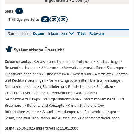
Ergebnisse 1 - 1 von (1)
1
Seite
10
20
50
Einträge pro Seite
Sortieren nach:
Datum
Inkrafttreten
Titel
Relevanz
Systematische Übersicht
Dokumententyp:
Beiratsinformationen und Protokolle
• Staatsverträge
•
Bekanntmachungen
• Abkommen
• Verwaltungsvorschriften
• Satzungen
•
Dienstvereinbarungen
• Rundschreiben
• Gesetzblatt
• Amtsblatt
• Gesetze
und Rechtsverordnungen
• Verwaltungsvorschriften, Dienstanweisungen,
Dienstvereinbarungen, Richtlinien und Rundschreiben
• Statistiken
•
Gutachten
• Verträge und Vereinbarungen
• Aktenpläne
•
Geschäftsverteilungs- und Organisationspläne
• Informationsmaterial und
Broschüren
• Berichte und Konzepte
• Karten, Pläne und Geo-
Informationssysteme
• Aktuelle Meldungen und Pressemitteilungen
•
Senat, Magistrat, Deputation und Ausschüsse
• Gerichtsentscheidungen
Stand: 26.06.2023 Inkrafttreten: 11.01.2000