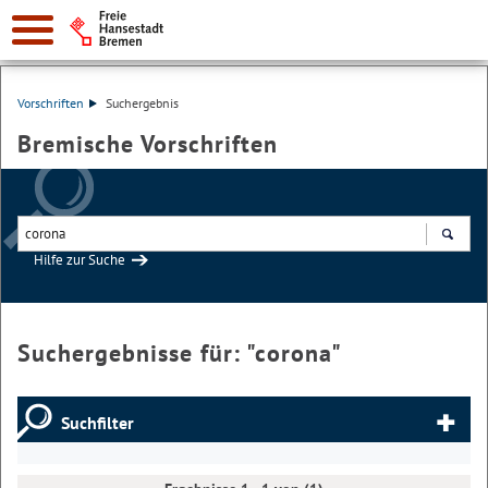
Vorschriften
Suchergebnis
Bremische Vorschriften
Hilfe zur Suche
Suchen
Suchergebnisse für: "
corona
"
Suchfilter