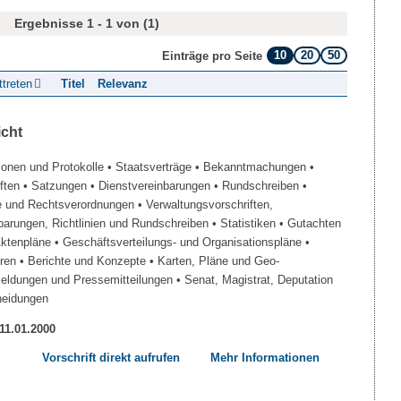
Ergebnisse 1 - 1 von (1)
10
20
50
Einträge pro Seite
ttreten
Titel
Relevanz
icht
ionen und Protokolle
• Staatsverträge
• Bekanntmachungen
•
iften
• Satzungen
• Dienstvereinbarungen
• Rundschreiben
•
e und Rechtsverordnungen
• Verwaltungsvorschriften,
barungen, Richtlinien und Rundschreiben
• Statistiken
• Gutachten
Aktenpläne
• Geschäftsverteilungs- und Organisationspläne
•
üren
• Berichte und Konzepte
• Karten, Pläne und Geo-
Meldungen und Pressemitteilungen
• Senat, Magistrat, Deputation
heidungen
 11.01.2000
Vorschrift direkt aufrufen
Mehr Informationen