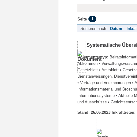
1
Seite
Sortieren nach:
Datum
Inkraf
Systematische Übers
Dokumententyp:
Beiratsinformat
Abkommen
• Verwaltungsvorschr
Gesetzblatt
• Amtsblatt
• Gesetz
Dienstanweisungen, Dienstverein
• Verträge und Vereinbarungen
• 
Informationsmaterial und Brosch
Informationssysteme
• Aktuelle 
und Ausschüsse
• Gerichtsentsc
Stand: 26.06.2023 Inkrafttreten: