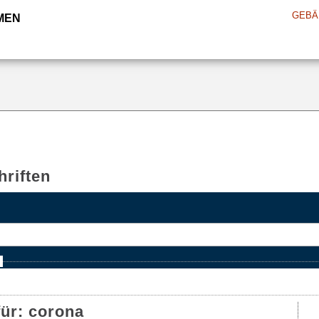
GEBÄ
MEN
riften
e
für:
corona