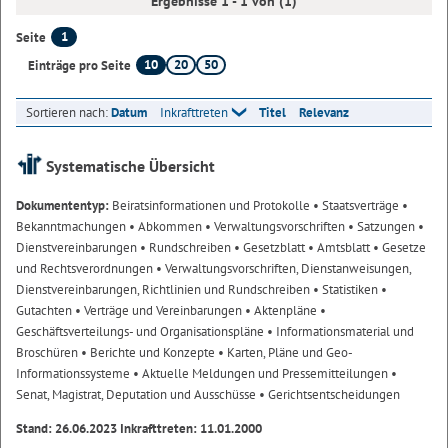
Ergebnisse 1 - 1 von (1)
1
Seite
10
20
50
Einträge pro Seite
Sortieren nach:
Datum
Inkrafttreten
Titel
Relevanz
Systematische Übersicht
Dokumententyp:
Beiratsinformationen und Protokolle
• Staatsverträge
•
Bekanntmachungen
• Abkommen
• Verwaltungsvorschriften
• Satzungen
•
Dienstvereinbarungen
• Rundschreiben
• Gesetzblatt
• Amtsblatt
• Gesetze
und Rechtsverordnungen
• Verwaltungsvorschriften, Dienstanweisungen,
Dienstvereinbarungen, Richtlinien und Rundschreiben
• Statistiken
•
Gutachten
• Verträge und Vereinbarungen
• Aktenpläne
•
Geschäftsverteilungs- und Organisationspläne
• Informationsmaterial und
Broschüren
• Berichte und Konzepte
• Karten, Pläne und Geo-
Informationssysteme
• Aktuelle Meldungen und Pressemitteilungen
•
Senat, Magistrat, Deputation und Ausschüsse
• Gerichtsentscheidungen
Stand: 26.06.2023 Inkrafttreten: 11.01.2000