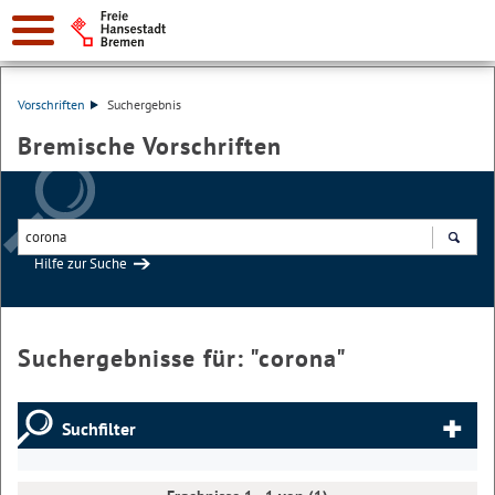
Vorschriften
Suchergebnis
Bremische Vorschriften
Hilfe zur Suche
Suchen
Suchergebnisse für: "
corona
"
Suchfilter