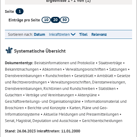
Ergebnisse 1 - 1 von (1)
1
Seite
10
20
50
Einträge pro Seite
Sortieren nach:
Datum
Inkrafttreten
Titel
Relevanz
Systematische Übersicht
Dokumententyp:
Beiratsinformationen und Protokolle
• Staatsverträge
•
Bekanntmachungen
• Abkommen
• Verwaltungsvorschriften
• Satzungen
•
Dienstvereinbarungen
• Rundschreiben
• Gesetzblatt
• Amtsblatt
• Gesetze
und Rechtsverordnungen
• Verwaltungsvorschriften, Dienstanweisungen,
Dienstvereinbarungen, Richtlinien und Rundschreiben
• Statistiken
•
Gutachten
• Verträge und Vereinbarungen
• Aktenpläne
•
Geschäftsverteilungs- und Organisationspläne
• Informationsmaterial und
Broschüren
• Berichte und Konzepte
• Karten, Pläne und Geo-
Informationssysteme
• Aktuelle Meldungen und Pressemitteilungen
•
Senat, Magistrat, Deputation und Ausschüsse
• Gerichtsentscheidungen
Stand: 26.06.2023 Inkrafttreten: 11.01.2000