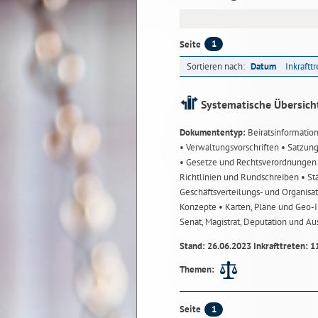
1
Seite
Sortieren nach:
Datum
Inkraftt
Systematische Übersich
Dokumententyp:
Beiratsinformatio
• Verwaltungsvorschriften
• Satzun
• Gesetze und Rechtsverordnunge
Richtlinien und Rundschreiben
• St
Geschäftsverteilungs- und Organisa
Konzepte
• Karten, Pläne und Geo
Senat, Magistrat, Deputation und A
Stand: 26.06.2023 Inkrafttreten: 1
Themen:
1
Seite