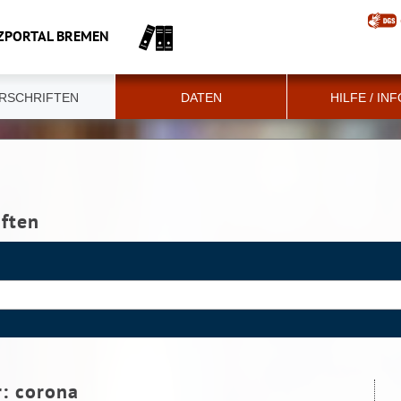
ZPORTAL BREMEN
RSCHRIFTEN
DATEN
HILFE / IN
iften
r:
corona