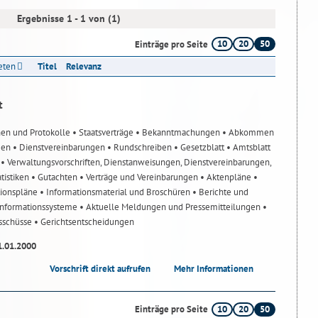
Ergebnisse 1 - 1 von (1)
10
20
50
Einträge pro Seite
reten
Titel
Relevanz
t
nen und Protokolle
• Staatsverträge
• Bekanntmachungen
• Abkommen
gen
• Dienstvereinbarungen
• Rundschreiben
• Gesetzblatt
• Amtsblatt
n
• Verwaltungsvorschriften, Dienstanweisungen, Dienstvereinbarungen,
atistiken
• Gutachten
• Verträge und Vereinbarungen
• Aktenpläne
•
tionspläne
• Informationsmaterial und Broschüren
• Berichte und
-Informationssysteme
• Aktuelle Meldungen und Pressemitteilungen
•
usschüsse
• Gerichtsentscheidungen
1.01.2000
Vorschrift direkt aufrufen
Mehr Informationen
10
20
50
Einträge pro Seite