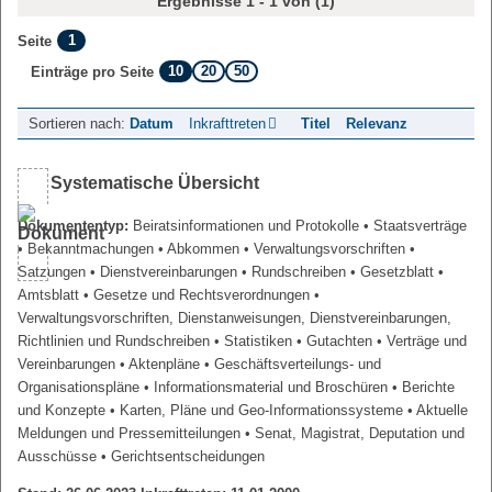
Ergebnisse 1 - 1 von (1)
1
Seite
10
20
50
Einträge pro Seite
Sortieren nach:
Datum
Inkrafttreten
Titel
Relevanz
Systematische Übersicht
Dokumententyp:
Beiratsinformationen und Protokolle
• Staatsverträge
• Bekanntmachungen
• Abkommen
• Verwaltungsvorschriften
•
Satzungen
• Dienstvereinbarungen
• Rundschreiben
• Gesetzblatt
•
Amtsblatt
• Gesetze und Rechtsverordnungen
•
Verwaltungsvorschriften, Dienstanweisungen, Dienstvereinbarungen,
Richtlinien und Rundschreiben
• Statistiken
• Gutachten
• Verträge und
Vereinbarungen
• Aktenpläne
• Geschäftsverteilungs- und
Organisationspläne
• Informationsmaterial und Broschüren
• Berichte
und Konzepte
• Karten, Pläne und Geo-Informationssysteme
• Aktuelle
Meldungen und Pressemitteilungen
• Senat, Magistrat, Deputation und
Ausschüsse
• Gerichtsentscheidungen