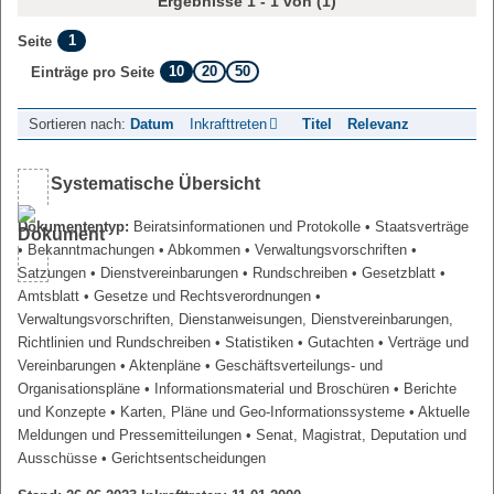
Ergebnisse 1 - 1 von (1)
1
Seite
10
20
50
Einträge pro Seite
Sortieren nach:
Datum
Inkrafttreten
Titel
Relevanz
Systematische Übersicht
Dokumententyp:
Beiratsinformationen und Protokolle
• Staatsverträge
• Bekanntmachungen
• Abkommen
• Verwaltungsvorschriften
•
Satzungen
• Dienstvereinbarungen
• Rundschreiben
• Gesetzblatt
•
Amtsblatt
• Gesetze und Rechtsverordnungen
•
Verwaltungsvorschriften, Dienstanweisungen, Dienstvereinbarungen,
Richtlinien und Rundschreiben
• Statistiken
• Gutachten
• Verträge und
Vereinbarungen
• Aktenpläne
• Geschäftsverteilungs- und
Organisationspläne
• Informationsmaterial und Broschüren
• Berichte
und Konzepte
• Karten, Pläne und Geo-Informationssysteme
• Aktuelle
Meldungen und Pressemitteilungen
• Senat, Magistrat, Deputation und
Ausschüsse
• Gerichtsentscheidungen