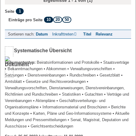
Ergebnisse 1 - 1 von (1)
1
Seite
10
20
50
Einträge pro Seite
Sortieren nach:
Datum
Inkrafttreten
Titel
Relevanz
Systematische Übersicht
Dokumententyp:
Beiratsinformationen und Protokolle
• Staatsverträge
• Bekanntmachungen
• Abkommen
• Verwaltungsvorschriften
•
Satzungen
• Dienstvereinbarungen
• Rundschreiben
• Gesetzblatt
•
Amtsblatt
• Gesetze und Rechtsverordnungen
•
Verwaltungsvorschriften, Dienstanweisungen, Dienstvereinbarungen,
Richtlinien und Rundschreiben
• Statistiken
• Gutachten
• Verträge und
Vereinbarungen
• Aktenpläne
• Geschäftsverteilungs- und
Organisationspläne
• Informationsmaterial und Broschüren
• Berichte
und Konzepte
• Karten, Pläne und Geo-Informationssysteme
• Aktuelle
Meldungen und Pressemitteilungen
• Senat, Magistrat, Deputation und
Ausschüsse
• Gerichtsentscheidungen