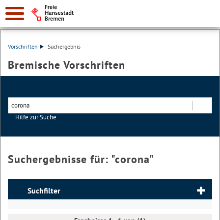
Vorschriften
Suchergebnis
Bremische Vorschriften
Hilfe zur Suche
Suchen
Suchergebnisse für: "
corona
"
Suchfilter