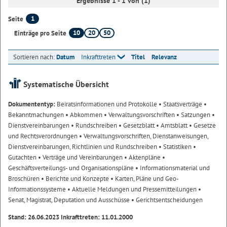
Ergebnisse 1 - 1 von (1)
1
Seite
10
20
50
Einträge pro Seite
Sortieren nach:
Datum
Inkrafttreten
Titel
Relevanz
Systematische Übersicht
Dokumententyp:
Beiratsinformationen und Protokolle
• Staatsverträge
•
Bekanntmachungen
• Abkommen
• Verwaltungsvorschriften
• Satzungen
•
Dienstvereinbarungen
• Rundschreiben
• Gesetzblatt
• Amtsblatt
• Gesetze
und Rechtsverordnungen
• Verwaltungsvorschriften, Dienstanweisungen,
Dienstvereinbarungen, Richtlinien und Rundschreiben
• Statistiken
•
Gutachten
• Verträge und Vereinbarungen
• Aktenpläne
•
Geschäftsverteilungs- und Organisationspläne
• Informationsmaterial und
Broschüren
• Berichte und Konzepte
• Karten, Pläne und Geo-
Informationssysteme
• Aktuelle Meldungen und Pressemitteilungen
•
Senat, Magistrat, Deputation und Ausschüsse
• Gerichtsentscheidungen
Stand: 26.06.2023 Inkrafttreten: 11.01.2000