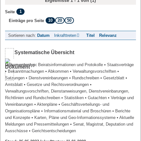
Ergebnisse 1 - 1 von (1)
1
Seite
10
20
50
Einträge pro Seite
Sortieren nach:
Datum
Inkrafttreten
Titel
Relevanz
Systematische Übersicht
Dokumententyp:
Beiratsinformationen und Protokolle
• Staatsverträge
• Bekanntmachungen
• Abkommen
• Verwaltungsvorschriften
•
Satzungen
• Dienstvereinbarungen
• Rundschreiben
• Gesetzblatt
•
Amtsblatt
• Gesetze und Rechtsverordnungen
•
Verwaltungsvorschriften, Dienstanweisungen, Dienstvereinbarungen,
Richtlinien und Rundschreiben
• Statistiken
• Gutachten
• Verträge und
Vereinbarungen
• Aktenpläne
• Geschäftsverteilungs- und
Organisationspläne
• Informationsmaterial und Broschüren
• Berichte
und Konzepte
• Karten, Pläne und Geo-Informationssysteme
• Aktuelle
Meldungen und Pressemitteilungen
• Senat, Magistrat, Deputation und
Ausschüsse
• Gerichtsentscheidungen