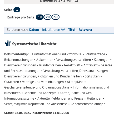
Ergebnisse 1 - 1 von (1)
1
Seite
10
20
50
Einträge pro Seite
Sortieren nach:
Datum
Inkrafttreten
Titel
Relevanz
Systematische Übersicht
Dokumententyp:
Beiratsinformationen und Protokolle
• Staatsverträge
•
Bekanntmachungen
• Abkommen
• Verwaltungsvorschriften
• Satzungen
•
Dienstvereinbarungen
• Rundschreiben
• Gesetzblatt
• Amtsblatt
• Gesetze
und Rechtsverordnungen
• Verwaltungsvorschriften, Dienstanweisungen,
Dienstvereinbarungen, Richtlinien und Rundschreiben
• Statistiken
•
Gutachten
• Verträge und Vereinbarungen
• Aktenpläne
•
Geschäftsverteilungs- und Organisationspläne
• Informationsmaterial und
Broschüren
• Berichte und Konzepte
• Karten, Pläne und Geo-
Informationssysteme
• Aktuelle Meldungen und Pressemitteilungen
•
Senat, Magistrat, Deputation und Ausschüsse
• Gerichtsentscheidungen
Stand: 26.06.2023 Inkrafttreten: 11.01.2000