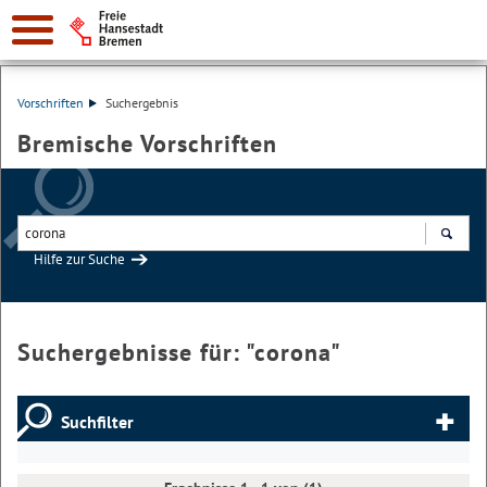
Vorschriften
Suchergebnis
Bremische Vorschriften
Hilfe zur Suche
Suchen
Suchergebnisse für: "
corona
"
Suchfilter