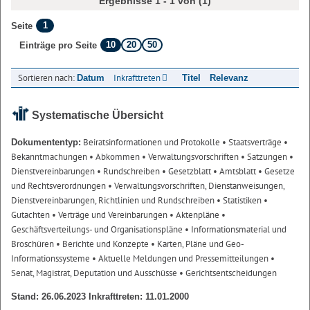
Ergebnisse 1 - 1 von (1)
1
Seite
10
20
50
Einträge pro Seite
Sortieren nach:
Inkrafttreten
Datum
Titel
Relevanz
Systematische Übersicht
Beiratsinformationen und Protokolle
• Staatsverträge
•
Dokumententyp:
Bekanntmachungen
• Abkommen
• Verwaltungsvorschriften
• Satzungen
•
Dienstvereinbarungen
• Rundschreiben
• Gesetzblatt
• Amtsblatt
• Gesetze
und Rechtsverordnungen
• Verwaltungsvorschriften, Dienstanweisungen,
Dienstvereinbarungen, Richtlinien und Rundschreiben
• Statistiken
•
Gutachten
• Verträge und Vereinbarungen
• Aktenpläne
•
Geschäftsverteilungs- und Organisationspläne
• Informationsmaterial und
Broschüren
• Berichte und Konzepte
• Karten, Pläne und Geo-
Informationssysteme
• Aktuelle Meldungen und Pressemitteilungen
•
Senat, Magistrat, Deputation und Ausschüsse
• Gerichtsentscheidungen
Stand: 26.06.2023 Inkrafttreten: 11.01.2000