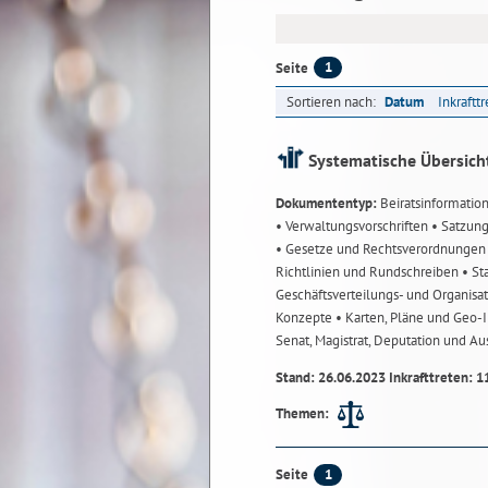
1
Seite
Sortieren nach:
Datum
Inkraftt
Systematische Übersich
Dokumententyp:
Beiratsinformatio
• Verwaltungsvorschriften
• Satzun
• Gesetze und Rechtsverordnunge
Richtlinien und Rundschreiben
• St
Geschäftsverteilungs- und Organisa
Konzepte
• Karten, Pläne und Geo
Senat, Magistrat, Deputation und A
Stand: 26.06.2023 Inkrafttreten: 1
Themen:
1
Seite