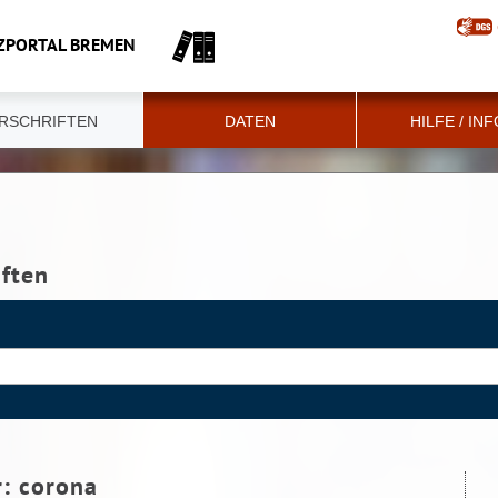
ZPORTAL BREMEN
RSCHRIFTEN
DATEN
HILFE / IN
iften
r:
corona