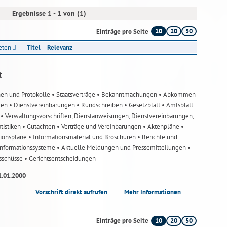
Ergebnisse 1 - 1 von (1)
10
20
50
Einträge pro Seite
reten
Titel
Relevanz
t
nen und Protokolle
• Staatsverträge
• Bekanntmachungen
• Abkommen
gen
• Dienstvereinbarungen
• Rundschreiben
• Gesetzblatt
• Amtsblatt
n
• Verwaltungsvorschriften, Dienstanweisungen, Dienstvereinbarungen,
atistiken
• Gutachten
• Verträge und Vereinbarungen
• Aktenpläne
•
tionspläne
• Informationsmaterial und Broschüren
• Berichte und
-Informationssysteme
• Aktuelle Meldungen und Pressemitteilungen
•
usschüsse
• Gerichtsentscheidungen
1.01.2000
Vorschrift direkt aufrufen
Mehr Informationen
10
20
50
Einträge pro Seite