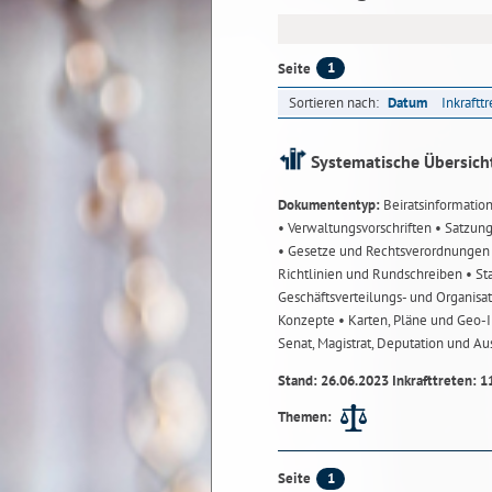
1
Seite
Sortieren nach:
Datum
Inkraftt
Systematische Übersich
Dokumententyp:
Beiratsinformatio
• Verwaltungsvorschriften
• Satzun
• Gesetze und Rechtsverordnunge
Richtlinien und Rundschreiben
• St
Geschäftsverteilungs- und Organisa
Konzepte
• Karten, Pläne und Geo
Senat, Magistrat, Deputation und A
Stand: 26.06.2023 Inkrafttreten: 1
Themen:
1
Seite