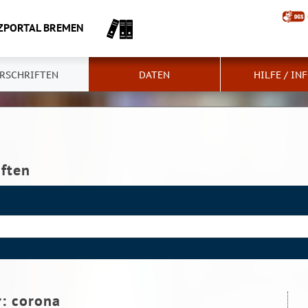
ZPORTAL BREMEN
RSCHRIFTEN
DATEN
HILFE / IN
iften
r:
corona