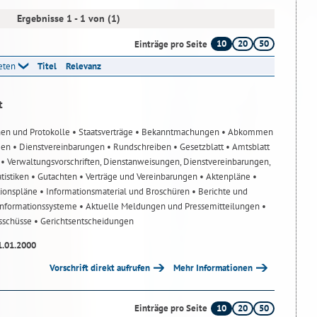
Ergebnisse 1 - 1 von (1)
10
20
50
Einträge pro Seite
reten
Titel
Relevanz
t
nen und Protokolle
• Staatsverträge
• Bekanntmachungen
• Abkommen
gen
• Dienstvereinbarungen
• Rundschreiben
• Gesetzblatt
• Amtsblatt
n
• Verwaltungsvorschriften, Dienstanweisungen, Dienstvereinbarungen,
atistiken
• Gutachten
• Verträge und Vereinbarungen
• Aktenpläne
•
tionspläne
• Informationsmaterial und Broschüren
• Berichte und
-Informationssysteme
• Aktuelle Meldungen und Pressemitteilungen
•
usschüsse
• Gerichtsentscheidungen
1.01.2000
Vorschrift direkt aufrufen
Mehr Informationen
10
20
50
Einträge pro Seite