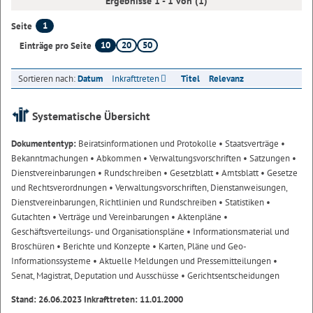
Ergebnisse 1 - 1 von (1)
1
Seite
10
20
50
Einträge pro Seite
Sortieren nach:
Datum
Inkrafttreten
Titel
Relevanz
Systematische Übersicht
Dokumententyp:
Beiratsinformationen und Protokolle
• Staatsverträge
•
Bekanntmachungen
• Abkommen
• Verwaltungsvorschriften
• Satzungen
•
Dienstvereinbarungen
• Rundschreiben
• Gesetzblatt
• Amtsblatt
• Gesetze
und Rechtsverordnungen
• Verwaltungsvorschriften, Dienstanweisungen,
Dienstvereinbarungen, Richtlinien und Rundschreiben
• Statistiken
•
Gutachten
• Verträge und Vereinbarungen
• Aktenpläne
•
Geschäftsverteilungs- und Organisationspläne
• Informationsmaterial und
Broschüren
• Berichte und Konzepte
• Karten, Pläne und Geo-
Informationssysteme
• Aktuelle Meldungen und Pressemitteilungen
•
Senat, Magistrat, Deputation und Ausschüsse
• Gerichtsentscheidungen
Stand: 26.06.2023 Inkrafttreten: 11.01.2000