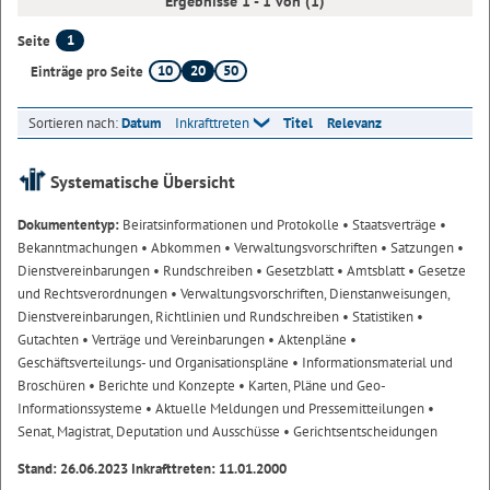
Ergebnisse 1 - 1 von (1)
1
Seite
10
20
50
Einträge pro Seite
Sortieren nach:
Datum
Inkrafttreten
Titel
Relevanz
Systematische Übersicht
Dokumententyp:
Beiratsinformationen und Protokolle
• Staatsverträge
•
Bekanntmachungen
• Abkommen
• Verwaltungsvorschriften
• Satzungen
•
Dienstvereinbarungen
• Rundschreiben
• Gesetzblatt
• Amtsblatt
• Gesetze
und Rechtsverordnungen
• Verwaltungsvorschriften, Dienstanweisungen,
Dienstvereinbarungen, Richtlinien und Rundschreiben
• Statistiken
•
Gutachten
• Verträge und Vereinbarungen
• Aktenpläne
•
Geschäftsverteilungs- und Organisationspläne
• Informationsmaterial und
Broschüren
• Berichte und Konzepte
• Karten, Pläne und Geo-
Informationssysteme
• Aktuelle Meldungen und Pressemitteilungen
•
Senat, Magistrat, Deputation und Ausschüsse
• Gerichtsentscheidungen
Stand: 26.06.2023 Inkrafttreten: 11.01.2000