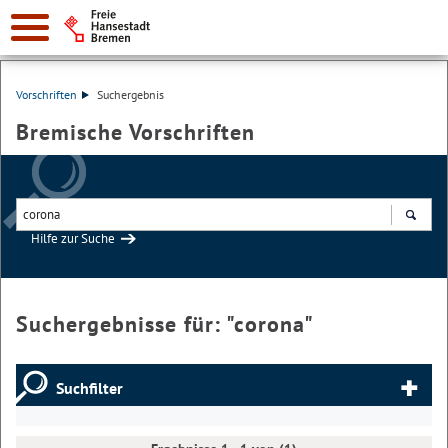
Vorschriften
Suchergebnis
Bremische Vorschriften
Hilfe zur Suche
Suchen
Suchergebnisse für: "
corona
"
Suchfilter