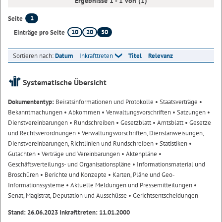
Ergebnisse 1 - 1 von (1)
1
Seite
10
20
50
Einträge pro Seite
Sortieren nach:
Datum
Inkrafttreten
Titel
Relevanz
Systematische Übersicht
Dokumententyp:
Beiratsinformationen und Protokolle
• Staatsverträge
•
Bekanntmachungen
• Abkommen
• Verwaltungsvorschriften
• Satzungen
•
Dienstvereinbarungen
• Rundschreiben
• Gesetzblatt
• Amtsblatt
• Gesetze
und Rechtsverordnungen
• Verwaltungsvorschriften, Dienstanweisungen,
Dienstvereinbarungen, Richtlinien und Rundschreiben
• Statistiken
•
Gutachten
• Verträge und Vereinbarungen
• Aktenpläne
•
Geschäftsverteilungs- und Organisationspläne
• Informationsmaterial und
Broschüren
• Berichte und Konzepte
• Karten, Pläne und Geo-
Informationssysteme
• Aktuelle Meldungen und Pressemitteilungen
•
Senat, Magistrat, Deputation und Ausschüsse
• Gerichtsentscheidungen
Stand: 26.06.2023 Inkrafttreten: 11.01.2000