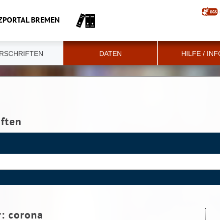
ZPORTAL BREMEN
RSCHRIFTEN
DATEN
HILFE / IN
iften
r:
corona