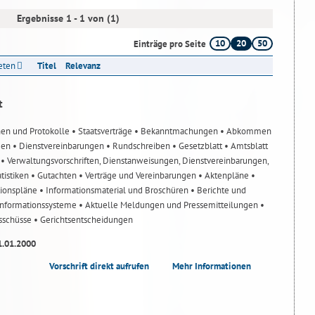
Ergebnisse 1 - 1 von (1)
10
20
50
Einträge pro Seite
reten
Titel
Relevanz
t
nen und Protokolle
• Staatsverträge
• Bekanntmachungen
• Abkommen
gen
• Dienstvereinbarungen
• Rundschreiben
• Gesetzblatt
• Amtsblatt
n
• Verwaltungsvorschriften, Dienstanweisungen, Dienstvereinbarungen,
atistiken
• Gutachten
• Verträge und Vereinbarungen
• Aktenpläne
•
tionspläne
• Informationsmaterial und Broschüren
• Berichte und
-Informationssysteme
• Aktuelle Meldungen und Pressemitteilungen
•
usschüsse
• Gerichtsentscheidungen
1.01.2000
Vorschrift direkt aufrufen
Mehr Informationen