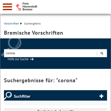
Vorschriften
Suchergebnis
Bremische Vorschriften
Hilfe zur Suche
Suchen
Suchergebnisse für: "
corona
"
Suchfilter