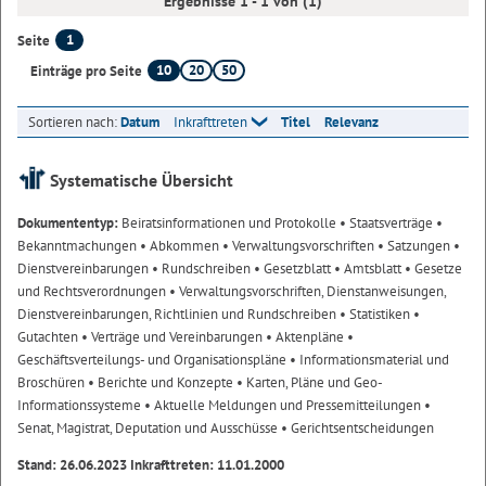
Ergebnisse 1 - 1 von (1)
1
Seite
10
20
50
Einträge pro Seite
Sortieren nach:
Datum
Inkrafttreten
Titel
Relevanz
Systematische Übersicht
Dokumententyp:
Beiratsinformationen und Protokolle
• Staatsverträge
•
Bekanntmachungen
• Abkommen
• Verwaltungsvorschriften
• Satzungen
•
Dienstvereinbarungen
• Rundschreiben
• Gesetzblatt
• Amtsblatt
• Gesetze
und Rechtsverordnungen
• Verwaltungsvorschriften, Dienstanweisungen,
Dienstvereinbarungen, Richtlinien und Rundschreiben
• Statistiken
•
Gutachten
• Verträge und Vereinbarungen
• Aktenpläne
•
Geschäftsverteilungs- und Organisationspläne
• Informationsmaterial und
Broschüren
• Berichte und Konzepte
• Karten, Pläne und Geo-
Informationssysteme
• Aktuelle Meldungen und Pressemitteilungen
•
Senat, Magistrat, Deputation und Ausschüsse
• Gerichtsentscheidungen
Stand: 26.06.2023 Inkrafttreten: 11.01.2000