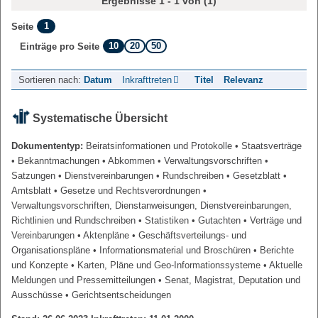
Ergebnisse 1 - 1 von (1)
1
Seite
10
20
50
Einträge pro Seite
Sortieren nach:
Datum
Inkrafttreten
Titel
Relevanz
Systematische Übersicht
Dokumententyp:
Beiratsinformationen und Protokolle
• Staatsverträge
• Bekanntmachungen
• Abkommen
• Verwaltungsvorschriften
•
Satzungen
• Dienstvereinbarungen
• Rundschreiben
• Gesetzblatt
•
Amtsblatt
• Gesetze und Rechtsverordnungen
•
Verwaltungsvorschriften, Dienstanweisungen, Dienstvereinbarungen,
Richtlinien und Rundschreiben
• Statistiken
• Gutachten
• Verträge und
Vereinbarungen
• Aktenpläne
• Geschäftsverteilungs- und
Organisationspläne
• Informationsmaterial und Broschüren
• Berichte
und Konzepte
• Karten, Pläne und Geo-Informationssysteme
• Aktuelle
Meldungen und Pressemitteilungen
• Senat, Magistrat, Deputation und
Ausschüsse
• Gerichtsentscheidungen