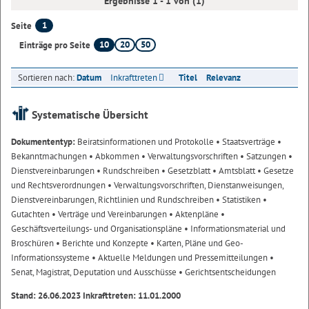
Ergebnisse 1 - 1 von (1)
1
Seite
10
20
50
Einträge pro Seite
Sortieren nach:
Datum
Inkrafttreten
Titel
Relevanz
Systematische Übersicht
Dokumententyp:
Beiratsinformationen und Protokolle
• Staatsverträge
•
Bekanntmachungen
• Abkommen
• Verwaltungsvorschriften
• Satzungen
•
Dienstvereinbarungen
• Rundschreiben
• Gesetzblatt
• Amtsblatt
• Gesetze
und Rechtsverordnungen
• Verwaltungsvorschriften, Dienstanweisungen,
Dienstvereinbarungen, Richtlinien und Rundschreiben
• Statistiken
•
Gutachten
• Verträge und Vereinbarungen
• Aktenpläne
•
Geschäftsverteilungs- und Organisationspläne
• Informationsmaterial und
Broschüren
• Berichte und Konzepte
• Karten, Pläne und Geo-
Informationssysteme
• Aktuelle Meldungen und Pressemitteilungen
•
Senat, Magistrat, Deputation und Ausschüsse
• Gerichtsentscheidungen
Stand: 26.06.2023 Inkrafttreten: 11.01.2000