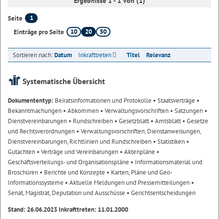
Ergebnisse 1 - 1 von (1)
1
Seite
10
20
50
Einträge pro Seite
Sortieren nach:
Datum
Inkrafttreten
Titel
Relevanz
Systematische Übersicht
Dokumententyp:
Beiratsinformationen und Protokolle
• Staatsverträge
•
Bekanntmachungen
• Abkommen
• Verwaltungsvorschriften
• Satzungen
•
Dienstvereinbarungen
• Rundschreiben
• Gesetzblatt
• Amtsblatt
• Gesetze
und Rechtsverordnungen
• Verwaltungsvorschriften, Dienstanweisungen,
Dienstvereinbarungen, Richtlinien und Rundschreiben
• Statistiken
•
Gutachten
• Verträge und Vereinbarungen
• Aktenpläne
•
Geschäftsverteilungs- und Organisationspläne
• Informationsmaterial und
Broschüren
• Berichte und Konzepte
• Karten, Pläne und Geo-
Informationssysteme
• Aktuelle Meldungen und Pressemitteilungen
•
Senat, Magistrat, Deputation und Ausschüsse
• Gerichtsentscheidungen
Stand: 26.06.2023 Inkrafttreten: 11.01.2000