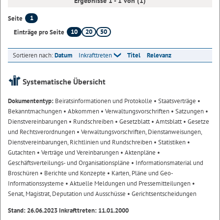
Ergebnisse 1 - 1 von (1)
1
Seite
10
20
50
Einträge pro Seite
Sortieren nach:
Datum
Inkrafttreten
Titel
Relevanz
Systematische Übersicht
Dokumententyp:
Beiratsinformationen und Protokolle
• Staatsverträge
•
Bekanntmachungen
• Abkommen
• Verwaltungsvorschriften
• Satzungen
•
Dienstvereinbarungen
• Rundschreiben
• Gesetzblatt
• Amtsblatt
• Gesetze
und Rechtsverordnungen
• Verwaltungsvorschriften, Dienstanweisungen,
Dienstvereinbarungen, Richtlinien und Rundschreiben
• Statistiken
•
Gutachten
• Verträge und Vereinbarungen
• Aktenpläne
•
Geschäftsverteilungs- und Organisationspläne
• Informationsmaterial und
Broschüren
• Berichte und Konzepte
• Karten, Pläne und Geo-
Informationssysteme
• Aktuelle Meldungen und Pressemitteilungen
•
Senat, Magistrat, Deputation und Ausschüsse
• Gerichtsentscheidungen
Stand: 26.06.2023 Inkrafttreten: 11.01.2000