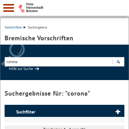
Vorschriften
Suchergebnis
Bremische Vorschriften
Hilfe zur Suche
Suchen
Suchergebnisse für: "
corona
"
Suchfilter