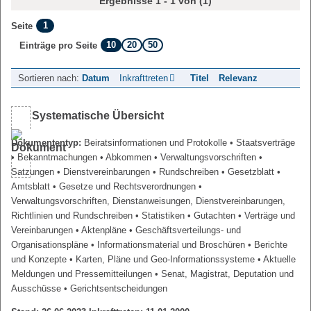
Ergebnisse 1 - 1 von (1)
1
Seite
10
20
50
Einträge pro Seite
Sortieren nach:
Datum
Inkrafttreten
Titel
Relevanz
Systematische Übersicht
Dokumententyp:
Beiratsinformationen und Protokolle
• Staatsverträge
• Bekanntmachungen
• Abkommen
• Verwaltungsvorschriften
•
Satzungen
• Dienstvereinbarungen
• Rundschreiben
• Gesetzblatt
•
Amtsblatt
• Gesetze und Rechtsverordnungen
•
Verwaltungsvorschriften, Dienstanweisungen, Dienstvereinbarungen,
Richtlinien und Rundschreiben
• Statistiken
• Gutachten
• Verträge und
Vereinbarungen
• Aktenpläne
• Geschäftsverteilungs- und
Organisationspläne
• Informationsmaterial und Broschüren
• Berichte
und Konzepte
• Karten, Pläne und Geo-Informationssysteme
• Aktuelle
Meldungen und Pressemitteilungen
• Senat, Magistrat, Deputation und
Ausschüsse
• Gerichtsentscheidungen