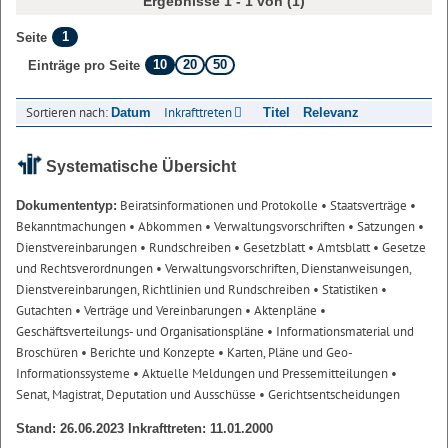
Ergebnisse 1 - 1 von (1)
1
Seite
10
20
50
Einträge pro Seite
Sortieren nach:
Inkrafttreten
Datum
Titel
Relevanz
Systematische Übersicht
Beiratsinformationen und Protokolle
• Staatsverträge
•
Dokumententyp:
Bekanntmachungen
• Abkommen
• Verwaltungsvorschriften
• Satzungen
•
Dienstvereinbarungen
• Rundschreiben
• Gesetzblatt
• Amtsblatt
• Gesetze
und Rechtsverordnungen
• Verwaltungsvorschriften, Dienstanweisungen,
Dienstvereinbarungen, Richtlinien und Rundschreiben
• Statistiken
•
Gutachten
• Verträge und Vereinbarungen
• Aktenpläne
•
Geschäftsverteilungs- und Organisationspläne
• Informationsmaterial und
Broschüren
• Berichte und Konzepte
• Karten, Pläne und Geo-
Informationssysteme
• Aktuelle Meldungen und Pressemitteilungen
•
Senat, Magistrat, Deputation und Ausschüsse
• Gerichtsentscheidungen
Stand: 26.06.2023 Inkrafttreten: 11.01.2000