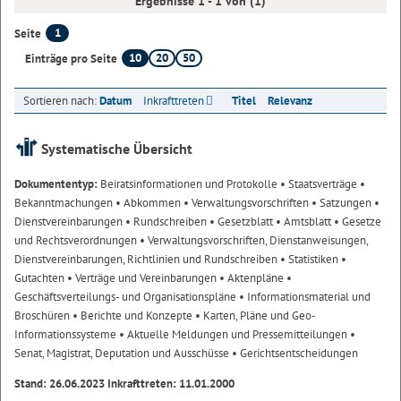
Ergebnisse 1 - 1 von (1)
1
Seite
10
20
50
Einträge pro Seite
Sortieren nach:
Datum
Inkrafttreten
Titel
Relevanz
Systematische Übersicht
Dokumententyp:
Beiratsinformationen und Protokolle
• Staatsverträge
•
Bekanntmachungen
• Abkommen
• Verwaltungsvorschriften
• Satzungen
•
Dienstvereinbarungen
• Rundschreiben
• Gesetzblatt
• Amtsblatt
• Gesetze
und Rechtsverordnungen
• Verwaltungsvorschriften, Dienstanweisungen,
Dienstvereinbarungen, Richtlinien und Rundschreiben
• Statistiken
•
Gutachten
• Verträge und Vereinbarungen
• Aktenpläne
•
Geschäftsverteilungs- und Organisationspläne
• Informationsmaterial und
Broschüren
• Berichte und Konzepte
• Karten, Pläne und Geo-
Informationssysteme
• Aktuelle Meldungen und Pressemitteilungen
•
Senat, Magistrat, Deputation und Ausschüsse
• Gerichtsentscheidungen
Stand: 26.06.2023 Inkrafttreten: 11.01.2000