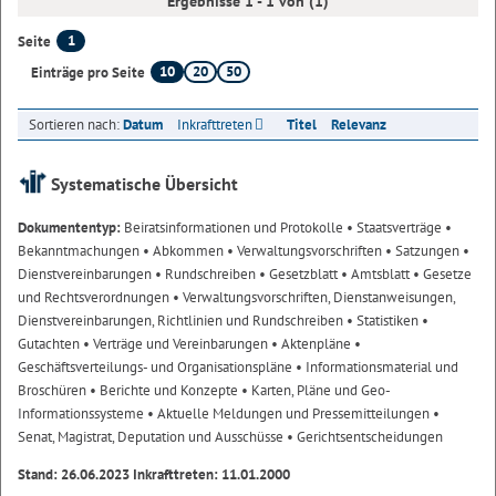
Ergebnisse 1 - 1 von (1)
1
Seite
10
20
50
Einträge pro Seite
Sortieren nach:
Datum
Inkrafttreten
Titel
Relevanz
Systematische Übersicht
Dokumententyp:
Beiratsinformationen und Protokolle
• Staatsverträge
•
Bekanntmachungen
• Abkommen
• Verwaltungsvorschriften
• Satzungen
•
Dienstvereinbarungen
• Rundschreiben
• Gesetzblatt
• Amtsblatt
• Gesetze
und Rechtsverordnungen
• Verwaltungsvorschriften, Dienstanweisungen,
Dienstvereinbarungen, Richtlinien und Rundschreiben
• Statistiken
•
Gutachten
• Verträge und Vereinbarungen
• Aktenpläne
•
Geschäftsverteilungs- und Organisationspläne
• Informationsmaterial und
Broschüren
• Berichte und Konzepte
• Karten, Pläne und Geo-
Informationssysteme
• Aktuelle Meldungen und Pressemitteilungen
•
Senat, Magistrat, Deputation und Ausschüsse
• Gerichtsentscheidungen
Stand: 26.06.2023 Inkrafttreten: 11.01.2000