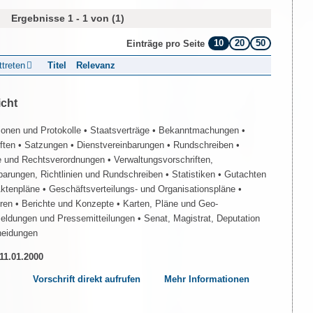
Ergebnisse 1 - 1 von (1)
10
20
50
Einträge pro Seite
ttreten
Titel
Relevanz
icht
ionen und Protokolle
• Staatsverträge
• Bekanntmachungen
•
iften
• Satzungen
• Dienstvereinbarungen
• Rundschreiben
•
e und Rechtsverordnungen
• Verwaltungsvorschriften,
barungen, Richtlinien und Rundschreiben
• Statistiken
• Gutachten
Aktenpläne
• Geschäftsverteilungs- und Organisationspläne
•
üren
• Berichte und Konzepte
• Karten, Pläne und Geo-
Meldungen und Pressemitteilungen
• Senat, Magistrat, Deputation
heidungen
 11.01.2000
Vorschrift direkt aufrufen
Mehr Informationen