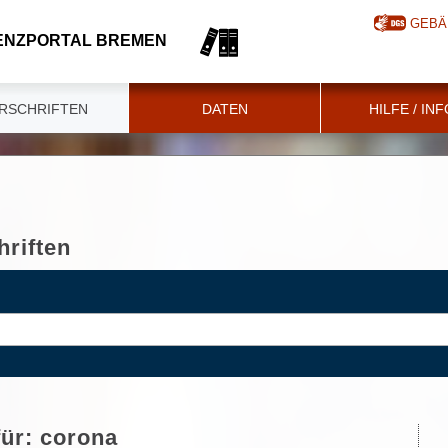
GEBÄ
ENZPORTAL BREMEN
RSCHRIFTEN
DATEN
HILFE / IN
riften
für:
corona