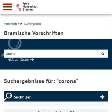
Vorschriften
Suchergebnis
Bremische Vorschriften
Hilfe zur Suche
Suchen
Suchergebnisse für: "
corona
"
Suchfilter