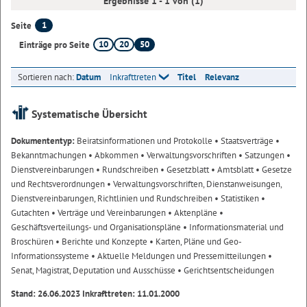
Ergebnisse 1 - 1 von (1)
1
Seite
10
20
50
Einträge pro Seite
Sortieren nach:
Datum
Inkrafttreten
Titel
Relevanz
Systematische Übersicht
Dokumententyp:
Beiratsinformationen und Protokolle
• Staatsverträge
•
Bekanntmachungen
• Abkommen
• Verwaltungsvorschriften
• Satzungen
•
Dienstvereinbarungen
• Rundschreiben
• Gesetzblatt
• Amtsblatt
• Gesetze
und Rechtsverordnungen
• Verwaltungsvorschriften, Dienstanweisungen,
Dienstvereinbarungen, Richtlinien und Rundschreiben
• Statistiken
•
Gutachten
• Verträge und Vereinbarungen
• Aktenpläne
•
Geschäftsverteilungs- und Organisationspläne
• Informationsmaterial und
Broschüren
• Berichte und Konzepte
• Karten, Pläne und Geo-
Informationssysteme
• Aktuelle Meldungen und Pressemitteilungen
•
Senat, Magistrat, Deputation und Ausschüsse
• Gerichtsentscheidungen
Stand: 26.06.2023 Inkrafttreten: 11.01.2000