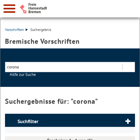
Vorschriften
Suchergebnis
Bremische Vorschriften
Hilfe zur Suche
Suchen
Suchergebnisse für: "
corona
"
Suchfilter