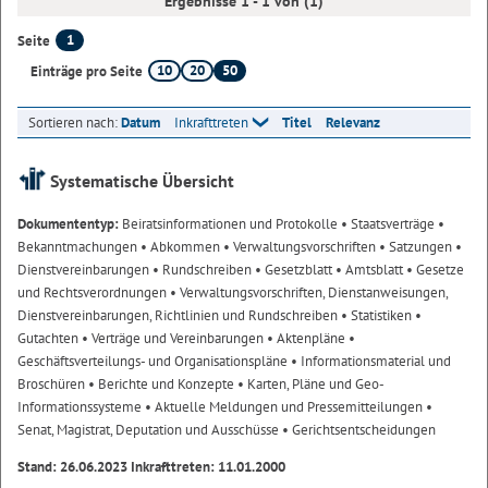
Ergebnisse 1 - 1 von (1)
1
Seite
10
20
50
Einträge pro Seite
Sortieren nach:
Datum
Inkrafttreten
Titel
Relevanz
Systematische Übersicht
Dokumententyp:
Beiratsinformationen und Protokolle
• Staatsverträge
•
Bekanntmachungen
• Abkommen
• Verwaltungsvorschriften
• Satzungen
•
Dienstvereinbarungen
• Rundschreiben
• Gesetzblatt
• Amtsblatt
• Gesetze
und Rechtsverordnungen
• Verwaltungsvorschriften, Dienstanweisungen,
Dienstvereinbarungen, Richtlinien und Rundschreiben
• Statistiken
•
Gutachten
• Verträge und Vereinbarungen
• Aktenpläne
•
Geschäftsverteilungs- und Organisationspläne
• Informationsmaterial und
Broschüren
• Berichte und Konzepte
• Karten, Pläne und Geo-
Informationssysteme
• Aktuelle Meldungen und Pressemitteilungen
•
Senat, Magistrat, Deputation und Ausschüsse
• Gerichtsentscheidungen
Stand: 26.06.2023 Inkrafttreten: 11.01.2000