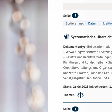
1
Seite
Sortieren nach:
Datum
Inkraftt
Systematische Übersich
Dokumententyp:
Beiratsinformatio
• Verwaltungsvorschriften
• Satzun
• Gesetze und Rechtsverordnunge
Richtlinien und Rundschreiben
• St
Geschäftsverteilungs- und Organisa
Konzepte
• Karten, Pläne und Geo
Senat, Magistrat, Deputation und A
Stand: 26.06.2023 Inkrafttreten: 1
Themen:
1
Seite