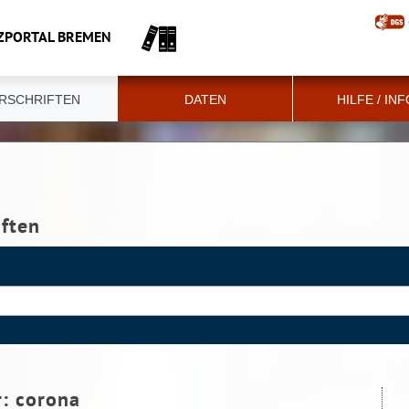
ZPORTAL BREMEN
RSCHRIFTEN
DATEN
HILFE / IN
iften
r:
corona