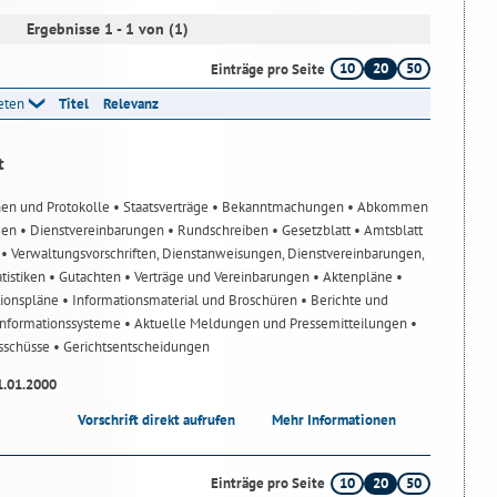
Ergebnisse 1 - 1 von (1)
10
20
50
Einträge pro Seite
reten
Titel
Relevanz
t
nen und Protokolle
• Staatsverträge
• Bekanntmachungen
• Abkommen
gen
• Dienstvereinbarungen
• Rundschreiben
• Gesetzblatt
• Amtsblatt
n
• Verwaltungsvorschriften, Dienstanweisungen, Dienstvereinbarungen,
atistiken
• Gutachten
• Verträge und Vereinbarungen
• Aktenpläne
•
tionspläne
• Informationsmaterial und Broschüren
• Berichte und
-Informationssysteme
• Aktuelle Meldungen und Pressemitteilungen
•
usschüsse
• Gerichtsentscheidungen
1.01.2000
Vorschrift direkt aufrufen
Mehr Informationen
10
20
50
Einträge pro Seite