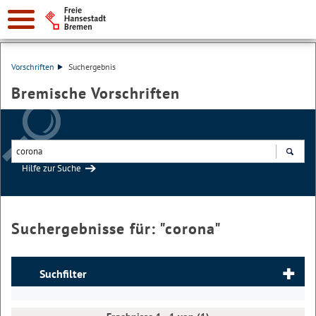
Vorschriften
Suchergebnis
Bremische Vorschriften
Hilfe zur Suche
Suchen
Suchergebnisse für: "
corona
"
Suchfilter