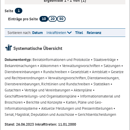
Ergebnisse 1 - 1 von (1)
1
Seite
10
20
50
Einträge pro Seite
Sortieren nach:
Datum
Inkrafttreten
Titel
Relevanz
Systematische Übersicht
Dokumententyp:
Beiratsinformationen und Protokolle
• Staatsverträge
•
Bekanntmachungen
• Abkommen
• Verwaltungsvorschriften
• Satzungen
•
Dienstvereinbarungen
• Rundschreiben
• Gesetzblatt
• Amtsblatt
• Gesetze
und Rechtsverordnungen
• Verwaltungsvorschriften, Dienstanweisungen,
Dienstvereinbarungen, Richtlinien und Rundschreiben
• Statistiken
•
Gutachten
• Verträge und Vereinbarungen
• Aktenpläne
•
Geschäftsverteilungs- und Organisationspläne
• Informationsmaterial und
Broschüren
• Berichte und Konzepte
• Karten, Pläne und Geo-
Informationssysteme
• Aktuelle Meldungen und Pressemitteilungen
•
Senat, Magistrat, Deputation und Ausschüsse
• Gerichtsentscheidungen
Stand: 26.06.2023 Inkrafttreten: 11.01.2000