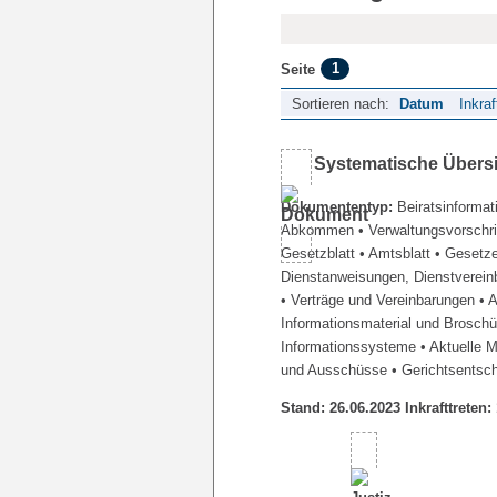
1
Seite
Sortieren nach:
Datum
Inkraf
Systematische Übers
Dokumententyp:
Beiratsinformat
Abkommen
• Verwaltungsvorschr
Gesetzblatt
• Amtsblatt
• Gesetz
Dienstanweisungen, Dienstverein
• Verträge und Vereinbarungen
• 
Informationsmaterial und Brosch
Informationssysteme
• Aktuelle 
und Ausschüsse
• Gerichtsentsc
Stand: 26.06.2023 Inkrafttreten: