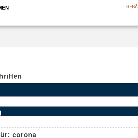
GEBÄ
MEN
riften
e
für:
corona