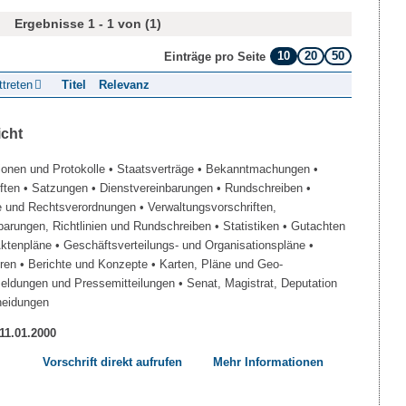
Ergebnisse 1 - 1 von (1)
10
20
50
Einträge pro Seite
ttreten
Titel
Relevanz
icht
ionen und Protokolle
• Staatsverträge
• Bekanntmachungen
•
iften
• Satzungen
• Dienstvereinbarungen
• Rundschreiben
•
e und Rechtsverordnungen
• Verwaltungsvorschriften,
barungen, Richtlinien und Rundschreiben
• Statistiken
• Gutachten
Aktenpläne
• Geschäftsverteilungs- und Organisationspläne
•
üren
• Berichte und Konzepte
• Karten, Pläne und Geo-
Meldungen und Pressemitteilungen
• Senat, Magistrat, Deputation
heidungen
 11.01.2000
Vorschrift direkt aufrufen
Mehr Informationen