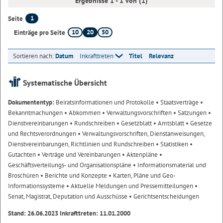
Ergebnisse 1 - 1 von (1)
1
Seite
10
20
50
Einträge pro Seite
Sortieren nach:
Datum
Inkrafttreten
Titel
Relevanz
Systematische Übersicht
Dokumententyp:
Beiratsinformationen und Protokolle
• Staatsverträge
•
Bekanntmachungen
• Abkommen
• Verwaltungsvorschriften
• Satzungen
•
Dienstvereinbarungen
• Rundschreiben
• Gesetzblatt
• Amtsblatt
• Gesetze
und Rechtsverordnungen
• Verwaltungsvorschriften, Dienstanweisungen,
Dienstvereinbarungen, Richtlinien und Rundschreiben
• Statistiken
•
Gutachten
• Verträge und Vereinbarungen
• Aktenpläne
•
Geschäftsverteilungs- und Organisationspläne
• Informationsmaterial und
Broschüren
• Berichte und Konzepte
• Karten, Pläne und Geo-
Informationssysteme
• Aktuelle Meldungen und Pressemitteilungen
•
Senat, Magistrat, Deputation und Ausschüsse
• Gerichtsentscheidungen
Stand: 26.06.2023 Inkrafttreten: 11.01.2000