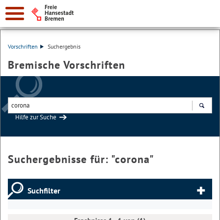
Vorschriften
Suchergebnis
Bremische Vorschriften
Hilfe zur Suche
Suchen
Suchergebnisse für: "
corona
"
Suchfilter