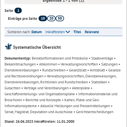
Ergebnisse 1 - 1 von (1)
1
Seite
10
20
50
Einträge pro Seite
Sortieren nach:
Datum
Inkrafttreten
Titel
Relevanz
Systematische Übersicht
Dokumententyp:
Beiratsinformationen und Protokolle
• Staatsverträge
•
Bekanntmachungen
• Abkommen
• Verwaltungsvorschriften
• Satzungen
•
Dienstvereinbarungen
• Rundschreiben
• Gesetzblatt
• Amtsblatt
• Gesetze
und Rechtsverordnungen
• Verwaltungsvorschriften, Dienstanweisungen,
Dienstvereinbarungen, Richtlinien und Rundschreiben
• Statistiken
•
Gutachten
• Verträge und Vereinbarungen
• Aktenpläne
•
Geschäftsverteilungs- und Organisationspläne
• Informationsmaterial und
Broschüren
• Berichte und Konzepte
• Karten, Pläne und Geo-
Informationssysteme
• Aktuelle Meldungen und Pressemitteilungen
•
Senat, Magistrat, Deputation und Ausschüsse
• Gerichtsentscheidungen
Stand: 26.06.2023 Inkrafttreten: 11.01.2000