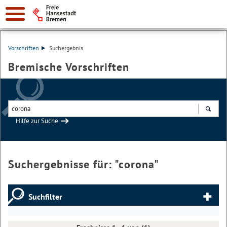
Vorschriften
Suchergebnis
Bremische Vorschriften
Hilfe zur Suche
Suchen
Suchergebnisse für: "
corona
"
Suchfilter