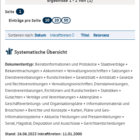
Ergebnisse 1 - 1 von (1)
1
Seite
10
20
50
Einträge pro Seite
Sortieren nach:
Datum
Inkrafttreten
Titel
Relevanz
Systematische Übersicht
Dokumententyp:
Beiratsinformationen und Protokolle
• Staatsverträge
•
Bekanntmachungen
• Abkommen
• Verwaltungsvorschriften
• Satzungen
•
Dienstvereinbarungen
• Rundschreiben
• Gesetzblatt
• Amtsblatt
• Gesetze
und Rechtsverordnungen
• Verwaltungsvorschriften, Dienstanweisungen,
Dienstvereinbarungen, Richtlinien und Rundschreiben
• Statistiken
•
Gutachten
• Verträge und Vereinbarungen
• Aktenpläne
•
Geschäftsverteilungs- und Organisationspläne
• Informationsmaterial und
Broschüren
• Berichte und Konzepte
• Karten, Pläne und Geo-
Informationssysteme
• Aktuelle Meldungen und Pressemitteilungen
•
Senat, Magistrat, Deputation und Ausschüsse
• Gerichtsentscheidungen
Stand: 26.06.2023 Inkrafttreten: 11.01.2000