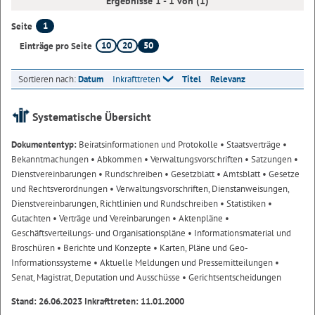
Ergebnisse 1 - 1 von (1)
1
Seite
10
20
50
Einträge pro Seite
Sortieren nach:
Datum
Inkrafttreten
Titel
Relevanz
Systematische Übersicht
Dokumententyp:
Beiratsinformationen und Protokolle
• Staatsverträge
•
Bekanntmachungen
• Abkommen
• Verwaltungsvorschriften
• Satzungen
•
Dienstvereinbarungen
• Rundschreiben
• Gesetzblatt
• Amtsblatt
• Gesetze
und Rechtsverordnungen
• Verwaltungsvorschriften, Dienstanweisungen,
Dienstvereinbarungen, Richtlinien und Rundschreiben
• Statistiken
•
Gutachten
• Verträge und Vereinbarungen
• Aktenpläne
•
Geschäftsverteilungs- und Organisationspläne
• Informationsmaterial und
Broschüren
• Berichte und Konzepte
• Karten, Pläne und Geo-
Informationssysteme
• Aktuelle Meldungen und Pressemitteilungen
•
Senat, Magistrat, Deputation und Ausschüsse
• Gerichtsentscheidungen
Stand: 26.06.2023 Inkrafttreten: 11.01.2000