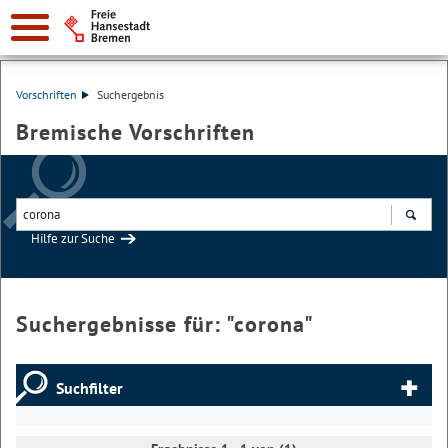
Vorschriften
Suchergebnis
Bremische Vorschriften
Hilfe zur Suche
Suchen
Suchergebnisse für: "
corona
"
Suchfilter