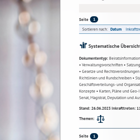
1
Seite
Sortieren nach:
Datum
Inkraftt
Systematische Übersich
Dokumententyp:
Beiratsinformatio
• Verwaltungsvorschriften
• Satzun
• Gesetze und Rechtsverordnunge
Richtlinien und Rundschreiben
• St
Geschäftsverteilungs- und Organisa
Konzepte
• Karten, Pläne und Geo
Senat, Magistrat, Deputation und A
Stand: 26.06.2023 Inkrafttreten: 1
Themen:
1
Seite