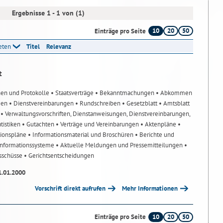
Ergebnisse 1 - 1 von (1)
10
20
50
Einträge pro Seite
reten
Titel
Relevanz
t
nen und Protokolle
• Staatsverträge
• Bekanntmachungen
• Abkommen
gen
• Dienstvereinbarungen
• Rundschreiben
• Gesetzblatt
• Amtsblatt
n
• Verwaltungsvorschriften, Dienstanweisungen, Dienstvereinbarungen,
atistiken
• Gutachten
• Verträge und Vereinbarungen
• Aktenpläne
•
tionspläne
• Informationsmaterial und Broschüren
• Berichte und
-Informationssysteme
• Aktuelle Meldungen und Pressemitteilungen
•
usschüsse
• Gerichtsentscheidungen
1.01.2000
Vorschrift direkt aufrufen
Mehr Informationen
10
20
50
Einträge pro Seite