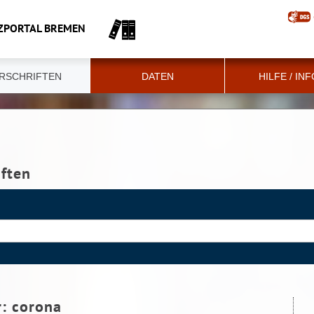
ZPORTAL BREMEN
RSCHRIFTEN
DATEN
HILFE / IN
iften
r:
corona