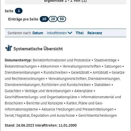
Ergebnisse 1 - 1 von (1)
1
Seite
10
20
50
Einträge pro Seite
Sortieren nach:
Datum
Inkrafttreten
Titel
Relevanz
Systematische Übersicht
Dokumententyp:
Beiratsinformationen und Protokolle
• Staatsverträge
•
Bekanntmachungen
• Abkommen
• Verwaltungsvorschriften
• Satzungen
•
Dienstvereinbarungen
• Rundschreiben
• Gesetzblatt
• Amtsblatt
• Gesetze
und Rechtsverordnungen
• Verwaltungsvorschriften, Dienstanweisungen,
Dienstvereinbarungen, Richtlinien und Rundschreiben
• Statistiken
•
Gutachten
• Verträge und Vereinbarungen
• Aktenpläne
•
Geschäftsverteilungs- und Organisationspläne
• Informationsmaterial und
Broschüren
• Berichte und Konzepte
• Karten, Pläne und Geo-
Informationssysteme
• Aktuelle Meldungen und Pressemitteilungen
•
Senat, Magistrat, Deputation und Ausschüsse
• Gerichtsentscheidungen
Stand: 26.06.2023 Inkrafttreten: 11.01.2000