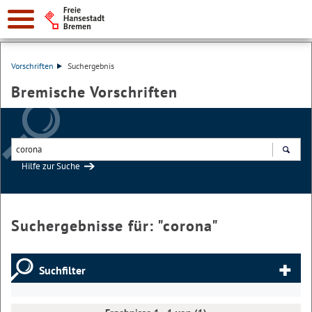
Vorschriften
Suchergebnis
Bremische Vorschriften
Hilfe zur Suche
Suchen
Suchergebnisse für: "
corona
"
Suchfilter