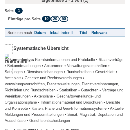
Ergebnisse 1 - 1 von (1)
1
Seite
10
20
50
Einträge pro Seite
Sortieren nach:
Datum
Inkrafttreten
Titel
Relevanz
Systematische Übersicht
Dokumententyp:
Beiratsinformationen und Protokolle
• Staatsverträge
• Bekanntmachungen
• Abkommen
• Verwaltungsvorschriften
•
Satzungen
• Dienstvereinbarungen
• Rundschreiben
• Gesetzblatt
•
Amtsblatt
• Gesetze und Rechtsverordnungen
•
Verwaltungsvorschriften, Dienstanweisungen, Dienstvereinbarungen,
Richtlinien und Rundschreiben
• Statistiken
• Gutachten
• Verträge und
Vereinbarungen
• Aktenpläne
• Geschäftsverteilungs- und
Organisationspläne
• Informationsmaterial und Broschüren
• Berichte
und Konzepte
• Karten, Pläne und Geo-Informationssysteme
• Aktuelle
Meldungen und Pressemitteilungen
• Senat, Magistrat, Deputation und
Ausschüsse
• Gerichtsentscheidungen