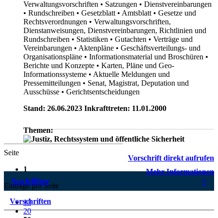
Verwaltungsvorschriften
• Satzungen
• Dienstvereinbarungen
• Rundschreiben
• Gesetzblatt
• Amtsblatt
• Gesetze und
Rechtsverordnungen
• Verwaltungsvorschriften,
Dienstanweisungen, Dienstvereinbarungen, Richtlinien und
Rundschreiben
• Statistiken
• Gutachten
• Verträge und
Vereinbarungen
• Aktenpläne
• Geschäftsverteilungs- und
Organisationspläne
• Informationsmaterial und Broschüren
•
Berichte und Konzepte
• Karten, Pläne und Geo-
Informationssysteme
• Aktuelle Meldungen und
Pressemitteilungen
• Senat, Magistrat, Deputation und
Ausschüsse
• Gerichtsentscheidungen
Stand: 26.06.2023 Inkrafttreten: 11.01.2000
Themen:
Seite
Vorschrift direkt aufrufen
1
Mehr Informationen
Suchfilter
Einträge pro Seite
Vorschriften
10
20