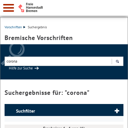
Vorschriften
Suchergebnis
Bremische Vorschriften
Hilfe zur Suche
Suchen
Suchergebnisse für: "
corona
"
Suchfilter