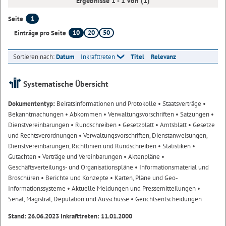
Ergebnisse 1 - 1 von (1)
1
Seite
10
20
50
Einträge pro Seite
Sortieren nach:
Datum
Inkrafttreten
Titel
Relevanz
Systematische Übersicht
Dokumententyp:
Beiratsinformationen und Protokolle
• Staatsverträge
•
Bekanntmachungen
• Abkommen
• Verwaltungsvorschriften
• Satzungen
•
Dienstvereinbarungen
• Rundschreiben
• Gesetzblatt
• Amtsblatt
• Gesetze
und Rechtsverordnungen
• Verwaltungsvorschriften, Dienstanweisungen,
Dienstvereinbarungen, Richtlinien und Rundschreiben
• Statistiken
•
Gutachten
• Verträge und Vereinbarungen
• Aktenpläne
•
Geschäftsverteilungs- und Organisationspläne
• Informationsmaterial und
Broschüren
• Berichte und Konzepte
• Karten, Pläne und Geo-
Informationssysteme
• Aktuelle Meldungen und Pressemitteilungen
•
Senat, Magistrat, Deputation und Ausschüsse
• Gerichtsentscheidungen
Stand: 26.06.2023 Inkrafttreten: 11.01.2000