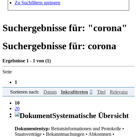
Hilfe zur Suche
Zu Suchfiltern springen
Suchergebnisse für: "
corona
"
Suchergebnisse für:
corona
Ergebnisse 1 - 1 von (1)
Seite
1
Sortieren nach:
Datum
Inkrafttreten
Titel
Relevanz
Einträge pro Seite
10
20
50
Systematische Übersicht
Dokumententyp:
Beiratsinformationen und Protokolle
•
Staatsverträge
• Bekanntmachungen
• Abkommen
•