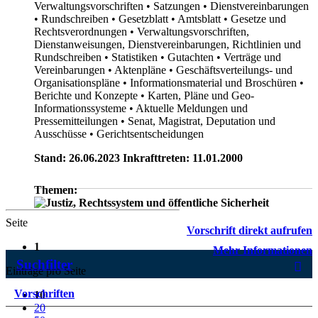
Verwaltungsvorschriften
• Satzungen
• Dienstvereinbarungen
• Rundschreiben
• Gesetzblatt
• Amtsblatt
• Gesetze und
Rechtsverordnungen
• Verwaltungsvorschriften,
Dienstanweisungen, Dienstvereinbarungen, Richtlinien und
Rundschreiben
• Statistiken
• Gutachten
• Verträge und
Vereinbarungen
• Aktenpläne
• Geschäftsverteilungs- und
Organisationspläne
• Informationsmaterial und Broschüren
•
Berichte und Konzepte
• Karten, Pläne und Geo-
Informationssysteme
• Aktuelle Meldungen und
Pressemitteilungen
• Senat, Magistrat, Deputation und
Ausschüsse
• Gerichtsentscheidungen
Stand: 26.06.2023 Inkrafttreten: 11.01.2000
Themen:
Seite
Vorschrift direkt aufrufen
1
Mehr Informationen
Suchfilter
Einträge pro Seite
Vorschriften
10
20