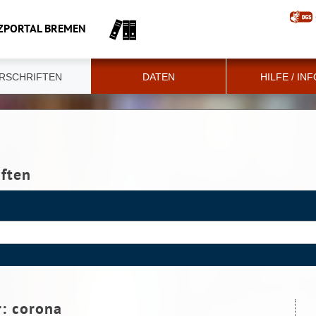
ZPORTAL BREMEN
RSCHRIFTEN
DATEN
HILFE / IN
iften
r:
corona