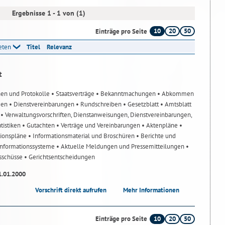
Ergebnisse 1 - 1 von (1)
10
20
50
Einträge pro Seite
reten
Titel
Relevanz
t
nen und Protokolle
• Staatsverträge
• Bekanntmachungen
• Abkommen
gen
• Dienstvereinbarungen
• Rundschreiben
• Gesetzblatt
• Amtsblatt
n
• Verwaltungsvorschriften, Dienstanweisungen, Dienstvereinbarungen,
atistiken
• Gutachten
• Verträge und Vereinbarungen
• Aktenpläne
•
tionspläne
• Informationsmaterial und Broschüren
• Berichte und
-Informationssysteme
• Aktuelle Meldungen und Pressemitteilungen
•
usschüsse
• Gerichtsentscheidungen
1.01.2000
Vorschrift direkt aufrufen
Mehr Informationen
10
20
50
Einträge pro Seite