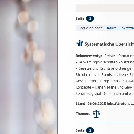
1
Seite
Sortieren nach:
Datum
Inkraftt
Systematische Übersich
Dokumententyp:
Beiratsinformatio
• Verwaltungsvorschriften
• Satzun
• Gesetze und Rechtsverordnunge
Richtlinien und Rundschreiben
• St
Geschäftsverteilungs- und Organisa
Konzepte
• Karten, Pläne und Geo
Senat, Magistrat, Deputation und A
Stand: 26.06.2023 Inkrafttreten: 1
Themen:
1
Seite