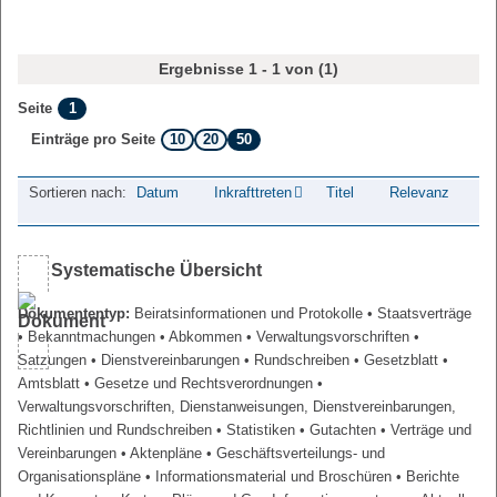
Ergebnisse 1 - 1 von (1)
1
Seite
10
20
50
Einträge pro Seite
Sortieren nach:
Datum
Inkrafttreten
Titel
Relevanz
Systematische Übersicht
Dokumententyp:
Beiratsinformationen und Protokolle
• Staatsverträge
• Bekanntmachungen
• Abkommen
• Verwaltungsvorschriften
•
Satzungen
• Dienstvereinbarungen
• Rundschreiben
• Gesetzblatt
•
Amtsblatt
• Gesetze und Rechtsverordnungen
•
Verwaltungsvorschriften, Dienstanweisungen, Dienstvereinbarungen,
Richtlinien und Rundschreiben
• Statistiken
• Gutachten
• Verträge und
Vereinbarungen
• Aktenpläne
• Geschäftsverteilungs- und
Organisationspläne
• Informationsmaterial und Broschüren
• Berichte