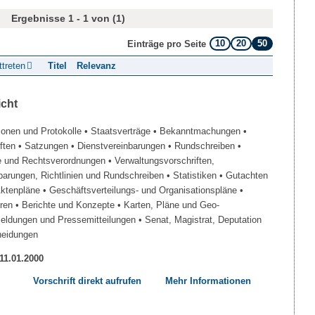
Ergebnisse 1 - 1 von (1)
10
20
50
Einträge pro Seite
ttreten
Titel
Relevanz
icht
ionen und Protokolle
• Staatsverträge
• Bekanntmachungen
•
iften
• Satzungen
• Dienstvereinbarungen
• Rundschreiben
•
e und Rechtsverordnungen
• Verwaltungsvorschriften,
barungen, Richtlinien und Rundschreiben
• Statistiken
• Gutachten
Aktenpläne
• Geschäftsverteilungs- und Organisationspläne
•
üren
• Berichte und Konzepte
• Karten, Pläne und Geo-
Meldungen und Pressemitteilungen
• Senat, Magistrat, Deputation
heidungen
 11.01.2000
Vorschrift direkt aufrufen
Mehr Informationen