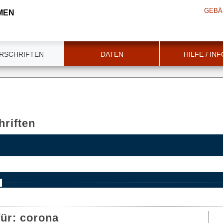
GEBÄ
MEN
RSCHRIFTEN
DATEN
HILFE / IN
riften
e
für:
corona