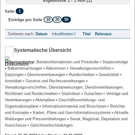
Ergebnisse 1 - 1 von (1)
1
Seite
10
20
50
Einträge pro Seite
Sortieren nach:
Datum
Inkrafttreten
Titel
Relevanz
Systematische Übersicht
Dokumententyp:
Beiratsinformationen und Protokolle
• Staatsverträge
• Bekanntmachungen
• Abkommen
• Verwaltungsvorschriften
•
Satzungen
• Dienstvereinbarungen
• Rundschreiben
• Gesetzblatt
•
Amtsblatt
• Gesetze und Rechtsverordnungen
•
Verwaltungsvorschriften, Dienstanweisungen, Dienstvereinbarungen,
Richtlinien und Rundschreiben
• Statistiken
• Gutachten
• Verträge und
Vereinbarungen
• Aktenpläne
• Geschäftsverteilungs- und
Organisationspläne
• Informationsmaterial und Broschüren
• Berichte
und Konzepte
• Karten, Pläne und Geo-Informationssysteme
• Aktuelle
Meldungen und Pressemitteilungen
• Senat, Magistrat, Deputation und
Ausschüsse
• Gerichtsentscheidungen