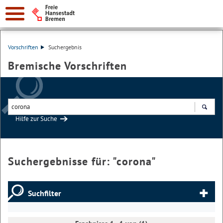
Vorschriften
Suchergebnis
Bremische Vorschriften
Hilfe zur Suche
Suchen
Suchergebnisse für: "
corona
"
Suchfilter