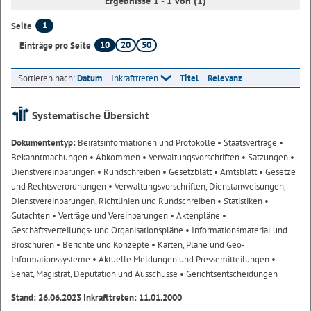
Ergebnisse 1 - 1 von (1)
1
Seite
10
20
50
Einträge pro Seite
Sortieren nach:
Datum
Inkrafttreten
Titel
Relevanz
Systematische Übersicht
Dokumententyp:
Beiratsinformationen und Protokolle
• Staatsverträge
•
Bekanntmachungen
• Abkommen
• Verwaltungsvorschriften
• Satzungen
•
Dienstvereinbarungen
• Rundschreiben
• Gesetzblatt
• Amtsblatt
• Gesetze
und Rechtsverordnungen
• Verwaltungsvorschriften, Dienstanweisungen,
Dienstvereinbarungen, Richtlinien und Rundschreiben
• Statistiken
•
Gutachten
• Verträge und Vereinbarungen
• Aktenpläne
•
Geschäftsverteilungs- und Organisationspläne
• Informationsmaterial und
Broschüren
• Berichte und Konzepte
• Karten, Pläne und Geo-
Informationssysteme
• Aktuelle Meldungen und Pressemitteilungen
•
Senat, Magistrat, Deputation und Ausschüsse
• Gerichtsentscheidungen
Stand: 26.06.2023 Inkrafttreten: 11.01.2000