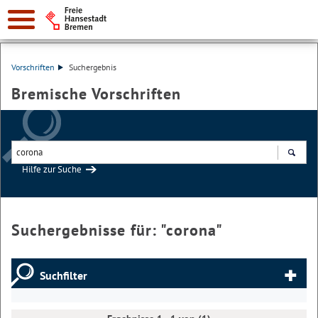
Vorschriften
Suchergebnis
Bremische Vorschriften
Hilfe zur Suche
Suchen
Suchergebnisse für: "
corona
"
Suchfilter