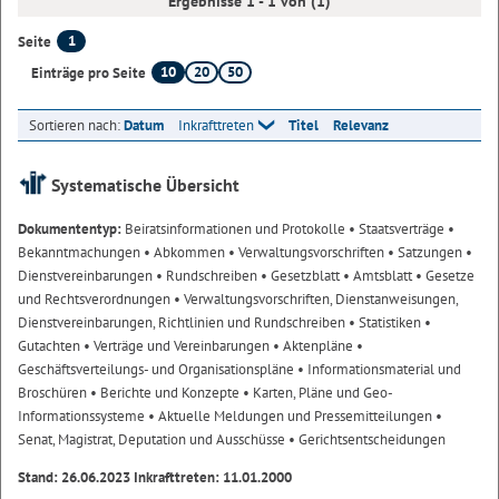
Ergebnisse 1 - 1 von (1)
1
Seite
10
20
50
Einträge pro Seite
Sortieren nach:
Datum
Inkrafttreten
Titel
Relevanz
Systematische Übersicht
Dokumententyp:
Beiratsinformationen und Protokolle
• Staatsverträge
•
Bekanntmachungen
• Abkommen
• Verwaltungsvorschriften
• Satzungen
•
Dienstvereinbarungen
• Rundschreiben
• Gesetzblatt
• Amtsblatt
• Gesetze
und Rechtsverordnungen
• Verwaltungsvorschriften, Dienstanweisungen,
Dienstvereinbarungen, Richtlinien und Rundschreiben
• Statistiken
•
Gutachten
• Verträge und Vereinbarungen
• Aktenpläne
•
Geschäftsverteilungs- und Organisationspläne
• Informationsmaterial und
Broschüren
• Berichte und Konzepte
• Karten, Pläne und Geo-
Informationssysteme
• Aktuelle Meldungen und Pressemitteilungen
•
Senat, Magistrat, Deputation und Ausschüsse
• Gerichtsentscheidungen
Stand: 26.06.2023 Inkrafttreten: 11.01.2000